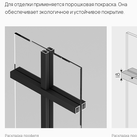
Для отделки применяется порошковая покраска. Она
обеспечивает экологичное и устойчивое покрытие.
Раскладка профиля
Раскладка про