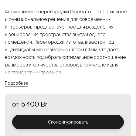
Алюминиевые перегородки Формато — это стильное
и функциональное решение для современных
интерьеров, предназначенное для разделения
и зонирования пространства внутри одного
помещения. Перегородки изготавливаются под
индивидуальные размеры с шагом в 1 мм, что даёт
возможность подобрать оптимальное соотношение
размеров и количества створок, в том числе и для
нестандартных проёмов.
Подробнее
Конструкция, выполненная из алюминия, получается
прочной, но в то же время лёгкой и лаконичной,
от
5 400 Br
а большой выбор вставок из стекла с различными
эффектами позволяет создавать разнообразные
решения в интерьере и варьировать освещённость.
Сконфигурировать