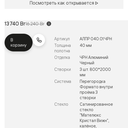
Посмотреть как открывается
13 740 Br
16 240 Br
i
Артикул
АЛПР 040.01 ЧРН
В
корзину
Толщина
40 мм
полотна
Отделка
ЧРН Алюминий
Черный
Створки
3 шт. 800*2000
мм
Система
Перегородка
Формато внутри
проёма 3
створки
Стекло
Сатинированное
стекло
"Мателюкс
Кристал Вижн",
калёное,