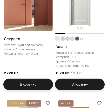
АКП 0001
1401
Секрето
+5
Отделка: Грунт под покраску
Галант
Кромка: Алюминиевая
Отделка: ПЭТ белоснежный
Толщина полотна: 40 мм
Материал: ПЭТ
Кромка: Обычная
Толщина полотна: 40 мм
2 220 Br
1 320 Br
1 770 Br
В корзину
В корзину
НОВИНКА
АКЦИЯ
АКЦИЯ