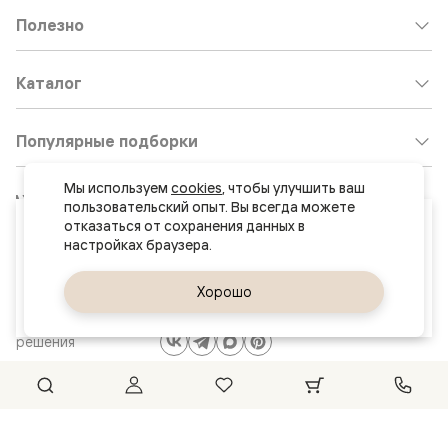
Полезно
Каталог
Популярные подборки
Мы используем 
cookies
, чтобы улучшить ваш 
Клиентский центр:
8 800 511 30 95
пользовательский опыт. Вы всегда можете 
Ваш город
отказаться от сохранения данных в 
Почта по общим вопросам:
Минск
8800@volhovez.natm.ru
Да, верно
Хорошо
Сменить город
Двери
Обратный звонок
и интерьерные
решения
Сайт не является публичной офертой
Правовая информация