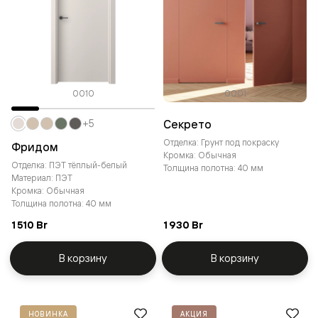
0010
0001
Секрето
+5
Отделка: Грунт под покраску
Фридом
Кромка: Обычная
Отделка: ПЭТ тёплый-белый
Толщина полотна: 40 мм
Материал: ПЭТ
Кромка: Обычная
Толщина полотна: 40 мм
1 510 Br
1 930 Br
В корзину
В корзину
НОВИНКА
АКЦИЯ