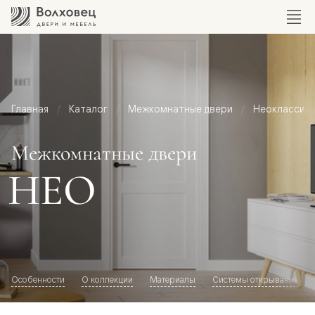
Главная
Каталог
Межкомнатные двери
Неоклассик
Межкомнатные двери
НЕО
Особенности
О коллекции
Материалы
Системы открывания