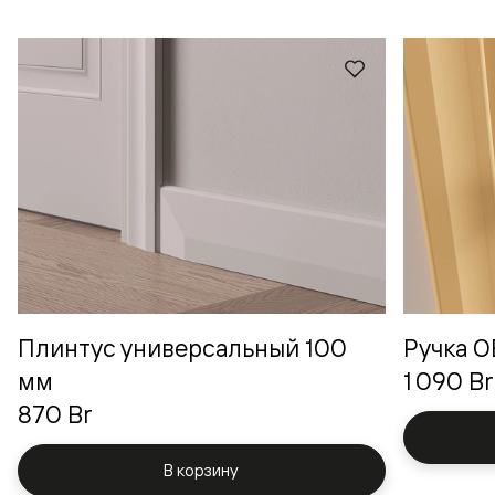
Плинтус универсальный 100
Ручка 
мм
1 090 Br
870 Br
В корзину