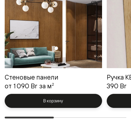
Стеновые панели
Ручка 
2
от
1 090 Br
за м
390 Br
В корзину