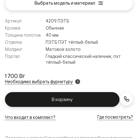
Выбрать модель и материал
Артикул
4209 ПЭТБ
Кромка
Обычная
Толщина полотна
40 мм
Отделка
ПЭТБ ПЭТ тёплый-белый
Молдинг
Матовое золото
Портал
Гладкий классический наличник, пэт
тёплый-белый
1 700 Br
Необходимо выбрать фурнитуру
i
В корзину
Где посмотреть?
Что входит в комплект?
Доставка и оплата
Гарантия
Уход за дверями
Характеристики