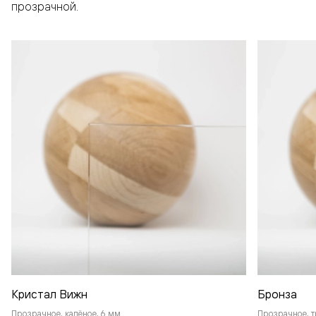
прозрачной.
Кристал Вижн
Бронза
Прозрачное, калёное, 6 мм
Прозрачное, т