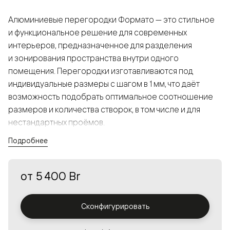
Алюминиевые перегородки Формато — это стильное
и функциональное решение для современных
интерьеров, предназначенное для разделения
и зонирования пространства внутри одного
помещения. Перегородки изготавливаются под
индивидуальные размеры с шагом в 1 мм, что даёт
возможность подобрать оптимальное соотношение
размеров и количества створок, в том числе и для
нестандартных проёмов.
Подробнее
Конструкция, выполненная из алюминия, получается
прочной, но в то же время лёгкой и лаконичной,
от
5 400 Br
а большой выбор вставок из стекла с различными
эффектами позволяет создавать разнообразные
решения в интерьере и варьировать освещённость.
Сконфигурировать