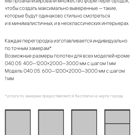
Мы проанализировали множество форм перегородок,
чтобы создать максимально выверенные — такие,
которые будут одинаково стильно смотреться
и в минималистичных, и в неоклассических интерьерах.
Каждая перегородка изготавливается индивидуально
по точным замерам*.
Возможные размеры полотен для всех моделей кроме
040.05: 400—1200×2000—3000 мм с шагом 1 мм
Модель 040.05: 600—1200×2000—3000 мм с шагом
1 мм
*услуга по замерам предоставляется бесплатно в черте города