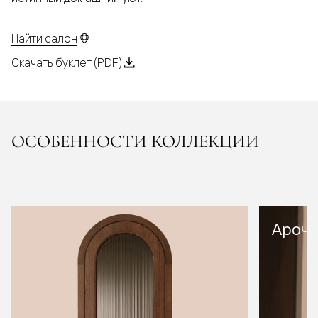
Найти салон
Скачать буклет (PDF)
ОСОБЕННОСТИ КОЛЛЕКЦИИ
Арочн