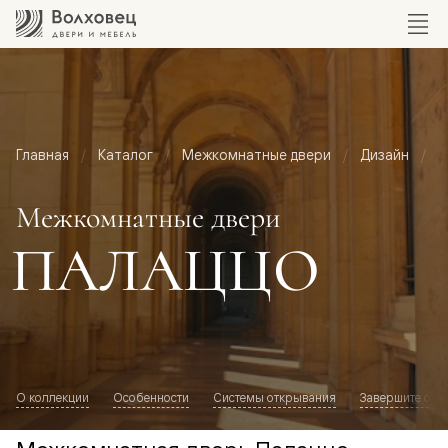
Главная
Каталог
Межкомнатные двери
Дизайн
М
Межкомнатные двери
ПАЛАЦЦО
О коллекции
Особенности
Системы открывания
Завершите обр