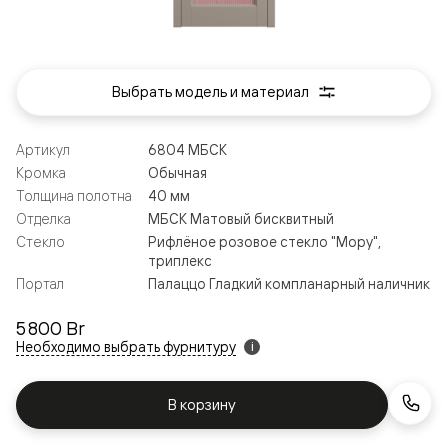
Выбрать модель и материал
Артикул
6804 МБСК
Кромка
Обычная
Толщина полотна
40 мм
Отделка
МБСК Матовый бисквитный
Стекло
Рифлёное розовое стекло "Мору",
триплекс
Портал
Палаццо Гладкий компланарный наличник
5 800 Br
Необходимо выбрать фурнитуру
i
В корзину