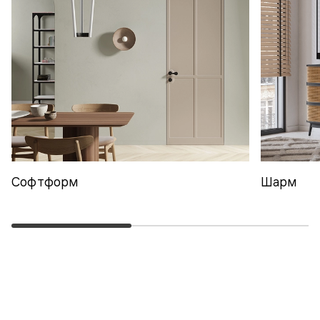
Софтформ
Шарм