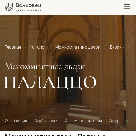
Главная
Каталог
Межкомнатные двери
Дизайн
М
Межкомнатные двери
ПАЛАЦЦО
О коллекции
Особенности
Системы открывания
Завершите обр