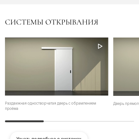
СИСТЕМЫ ОТКРЫВАНИЯ
Раздвижная одностворчатая дверь с обрамлением
Дверь прямог
проёма
Узнать подробнее о системах