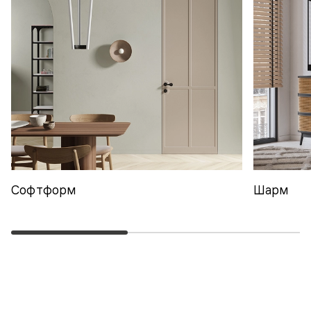
Софтформ
Шарм