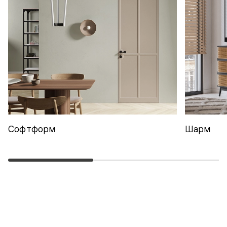
Софтформ
Шарм