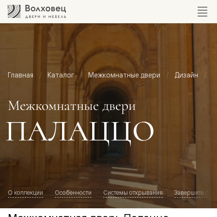
Главная
Каталог
Межкомнатные двери
Дизайн
М
Межкомнатные двери
ПАЛАЦЦО
О коллекции
Особенности
Системы открывания
Завершите обр