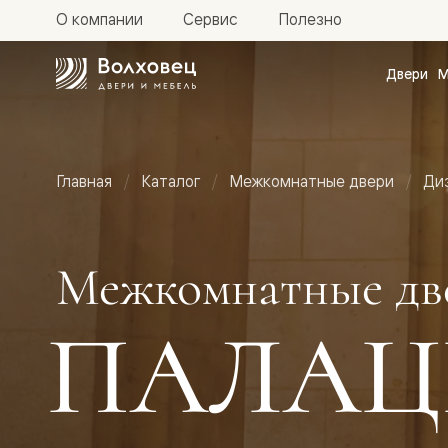
О компании
Сервис
Полезно
Двери
М
Межкомн
двери
Доступн
и практи
Фридом
Главная
Каталог
Межкомнатные двери
Ди
Центро
Галант
Нео
Планум
Секрето
Межкомнатные дв
-
скрытые
двери
ПАЛАЦ
Фрезеро
двери
в
эмали
Прайм
Маскот
Эссе