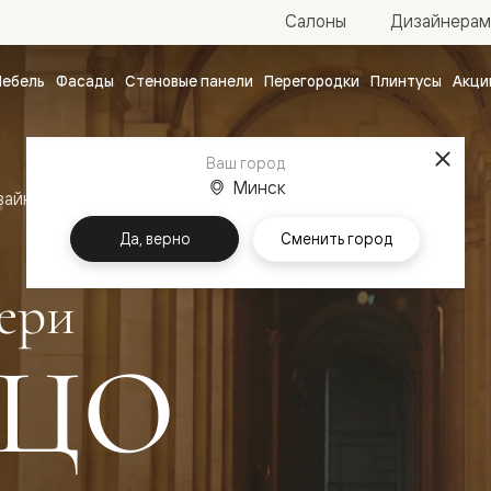
Салоны
Дизайнерам
ебель
Фасады
Стеновые панели
Перегородки
Плинтусы
Акци
атные
ые
Ваш город
чные
Минск
зайн
Межкомнатные двери Палаццо
Да, верно
Сменить город
ери
ЦО
ванные