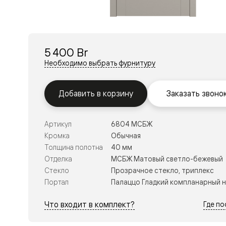
Перегор
Мозаик
Неокласс
Прайм
Фрэйм
5 400 Br
Альба
Дюна
Необходимо выбрать фурнитуру
Рокка
Антик
Нео
Добавить в корзину
Заказать звоно
Париж
Центро
Шарм
Артикул
6804 МСБЖ
Нео
Классик
Кромка
Обычная
Галант
Толщина полотна
40 мм
Эго
Отделка
МСБЖ Матовый светло-бежевый
Классика
Стекло
Прозрачное стекло, триплекс
Маскот
Эссе
Портал
Палаццо Гладкий компланарный 
Тоскана
Плано
Что входит в комплект?
Где п
Тоскана
Грильято