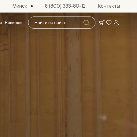
Минск
8 (800) 333-80-12
Контакты
Поиск
и
Новинки
по
сайту