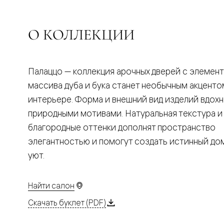
Планум
Цветные
Колор
Алюмини
О КОЛЛЕКЦИИ
Формато
Секрето
Алюмини
Мозаик
Палаццо — коллекция арочных дверей с элемен
Поворот
двери
массива дуба и бука станет необычным акценто
Скрытые
интерьере. Форма и внешний вид изделий вдох
двери
Дизайнер
природными мотивами. Натуральная текстура и
шпон
благородные оттенки дополнят пространство
Со
стеклом
элегантностью и помогут создать истинный д
Высокие
уют.
двери
В
гардеро
В
Найти салон
гостиную
Двери
Скачать буклет (PDF)
в
тренде