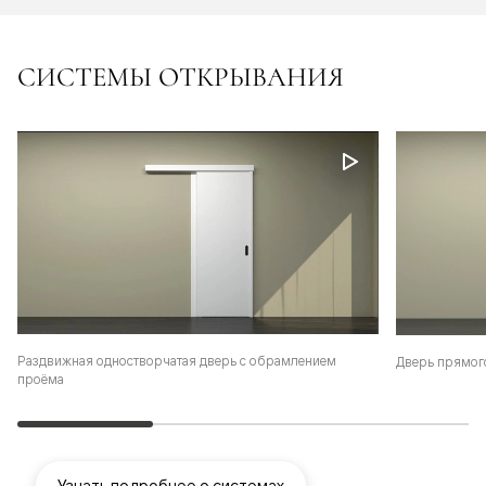
СИСТЕМЫ ОТКРЫВАНИЯ
Раздвижная одностворчатая дверь с обрамлением
Дверь прямог
проёма
Узнать подробнее о системах