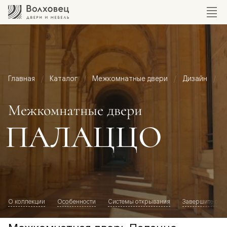
Главная
Каталог
Межкомнатные двери
Дизайн
М
Межкомнатные двери
ПАЛАЦЦО
О коллекции
Особенности
Системы открывания
Завершите обр