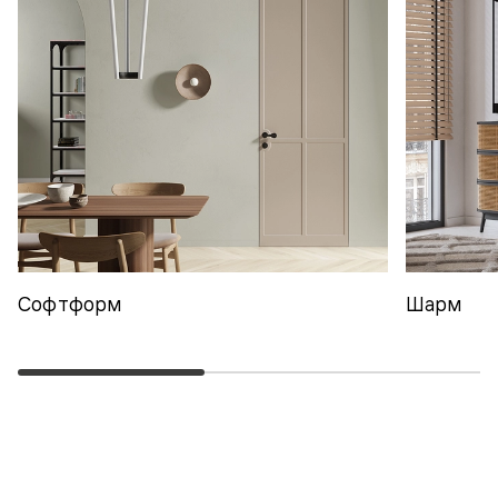
Софтформ
Шарм