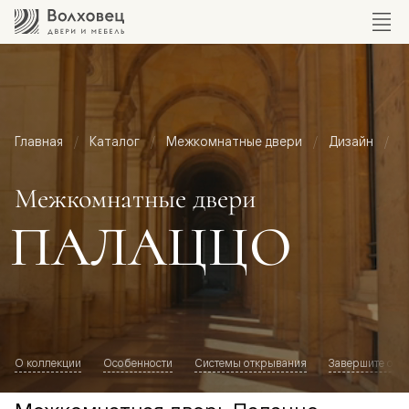
Главная
Каталог
Межкомнатные двери
Дизайн
М
Межкомнатные двери
ПАЛАЦЦО
О коллекции
Особенности
Системы открывания
Завершите обр