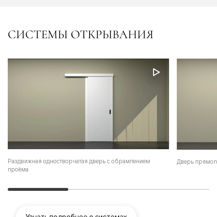
СИСТЕМЫ ОТКРЫВАНИЯ
Раздвижная одностворчатая дверь с обрамлением
Дверь прямог
проёма
Узнать подробнее о системах