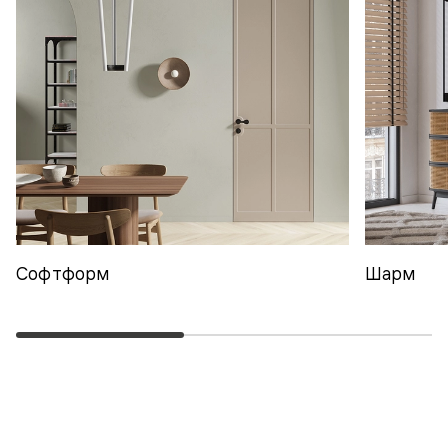
Софтформ
Шарм