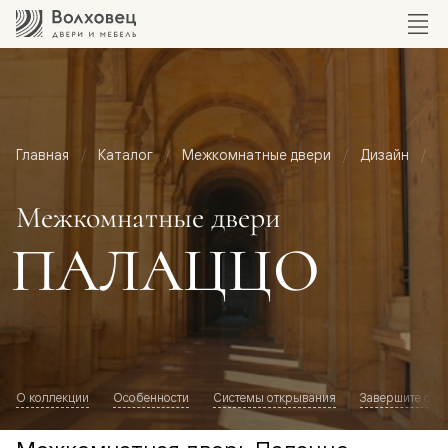
Главная
Каталог
Межкомнатные двери
Дизайн
М
Межкомнатные двери
ПАЛАЦЦО
О коллекции
Особенности
Системы открывания
Завершите обр