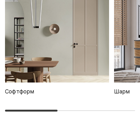
Софтформ
Шарм