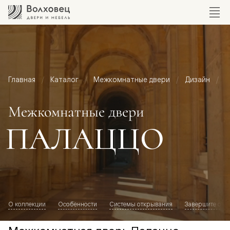
Главная
Каталог
Межкомнатные двери
Дизайн
М
Межкомнатные двери
ПАЛАЦЦО
О коллекции
Особенности
Системы открывания
Завершите обр