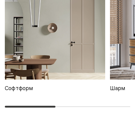
Софтформ
Шарм