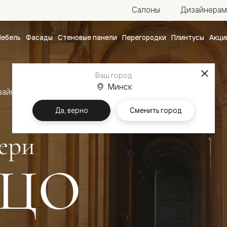
Салоны
Дизайнерам
ебель
Фасады
Стеновые панели
Перегородки
Плинтусы
Акци
атные
ые
Ваш город
чные
Минск
зайн
Межкомнатные двери Палаццо
Да, верно
Сменить город
ери
ЦО
ванные