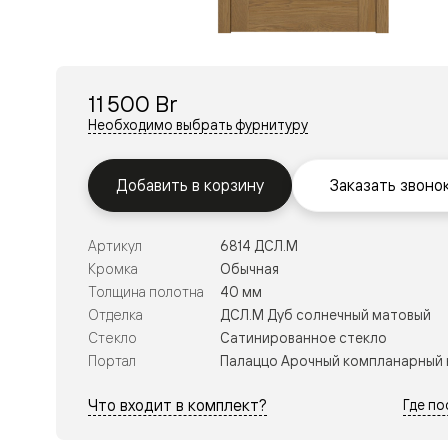
Перегор
Мозаик
Неокласс
Прайм
Фрэйм
11 500 Br
Альба
Дюна
Необходимо выбрать фурнитуру
Рокка
Антик
Нео
Добавить в корзину
Заказать звоно
Париж
Центро
Шарм
Артикул
6814 ДСЛ.М
Нео
Классик
Кромка
Обычная
Галант
Толщина полотна
40 мм
Эго
Отделка
ДСЛ.М Дуб солнечный матовый
Классика
Стекло
Сатинированное стекло
Маскот
Эссе
Портал
Палаццо Арочный компланарный 
Тоскана
Плано
Что входит в комплект?
Где п
Тоскана
Грильято