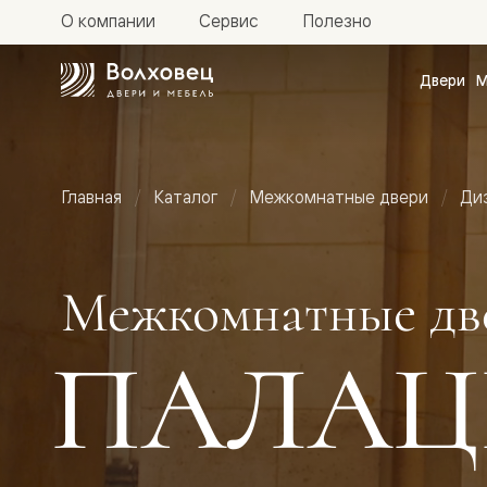
О компании
Сервис
Полезно
Двери
М
Межкомн
двери
Доступн
и практи
Фридом
Главная
Каталог
Межкомнатные двери
Ди
Центро
Галант
Нео
Планум
Секрето
Межкомнатные дв
-
скрытые
двери
ПАЛАЦ
Фрезеро
двери
в
эмали
Прайм
Маскот
Эссе