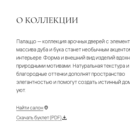
Планум
Цветные
Колор
Алюмини
О КОЛЛЕКЦИИ
Формато
Секрето
Алюмини
Мозаик
Палаццо — коллекция арочных дверей с элемен
Поворот
двери
массива дуба и бука станет необычным акценто
Скрытые
интерьере. Форма и внешний вид изделий вдох
двери
Дизайнер
природными мотивами. Натуральная текстура и
шпон
благородные оттенки дополнят пространство
Со
стеклом
элегантностью и помогут создать истинный д
Высокие
уют.
двери
В
гардеро
В
Найти салон
гостиную
Двери
Скачать буклет (PDF)
в
тренде