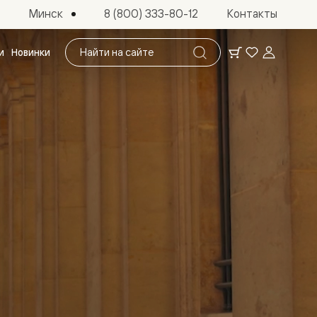
Минск
8 (800) 333-80-12
Контакты
Поиск
и
Новинки
по
сайту