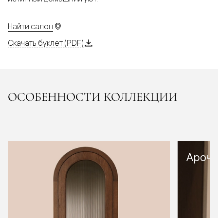
Найти салон
Скачать буклет (PDF)
ОСОБЕННОСТИ КОЛЛЕКЦИИ
Арочн