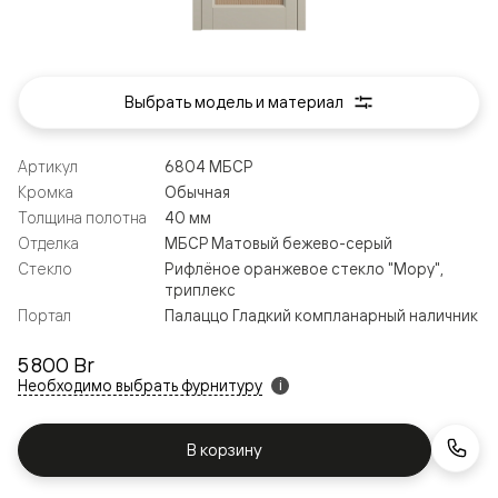
Выбрать модель и материал
Артикул
6804 МБСР
Кромка
Обычная
Толщина полотна
40 мм
Отделка
МБСР Матовый бежево-серый
Стекло
Рифлёное оранжевое стекло "Мору",
триплекс
Портал
Палаццо Гладкий компланарный наличник
5 800 Br
Необходимо выбрать фурнитуру
i
В корзину