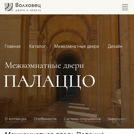
Главная
Каталог
Межкомнатные двери
Дизайн
М
Межкомнатные двери
ПАЛАЦЦО
О коллекции
Особенности
Системы открывания
Завершите обр