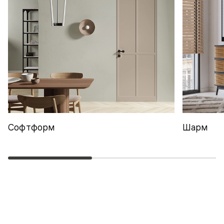
Софтформ
Шарм