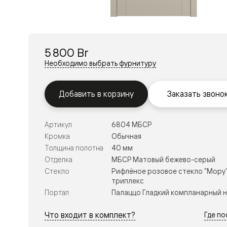
Перегор
Мозаик
Неокласс
Прайм
Фрэйм
5 800 Br
Альба
Дюна
Необходимо выбрать фурнитуру
Рокка
Антик
Нео
Добавить в корзину
Заказать звоно
Париж
Центро
Шарм
Артикул
6804 МБСР
Нео
Классик
Кромка
Обычная
Галант
Толщина полотна
40 мм
Эго
Отделка
МБСР Матовый бежево-серый
Классика
Стекло
Рифлёное розовое стекло "Мору"
Маскот
триплекс
Эссе
Тоскана
Портал
Палаццо Гладкий компланарный 
Плано
Тоскана
Что входит в комплект?
Где п
Грильято