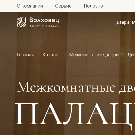
О компании
Сервис
Полезно
Двери
М
Межкомн
двери
Доступн
и практи
Фридом
Главная
Каталог
Межкомнатные двери
Ди
Центро
Галант
Нео
Планум
Секрето
Межкомнатные дв
-
скрытые
двери
ПАЛАЦ
Фрезеро
двери
в
эмали
Прайм
Маскот
Эссе