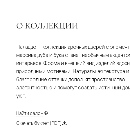
Планум
Цветные
Колор
Алюмини
Формато
О КОЛЛЕКЦИИ
Секрето
Алюмини
Мозаик
Поворот
Палаццо — коллекция арочных дверей с элемен
двери
Скрытые
массива дуба и бука станет необычным акценто
двери
интерьере. Форма и внешний вид изделий вдох
Дизайнер
шпон
природными мотивами. Натуральная текстура и
Со
благородные оттенки дополнят пространство
стеклом
Высокие
элегантностью и помогут создать истинный д
двери
уют.
В
гардеро
В
гостиную
Найти салон
Двери
в
Скачать буклет (PDF)
тренде