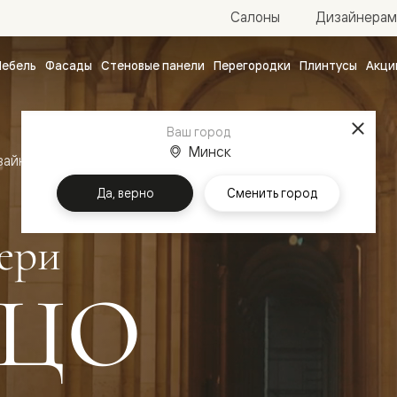
Салоны
Дизайнерам
ебель
Фасады
Стеновые панели
Перегородки
Плинтусы
Акци
атные
ые
Ваш город
чные
Минск
зайн
Межкомнатные двери Палаццо
Да, верно
Сменить город
ери
ЦО
ванные