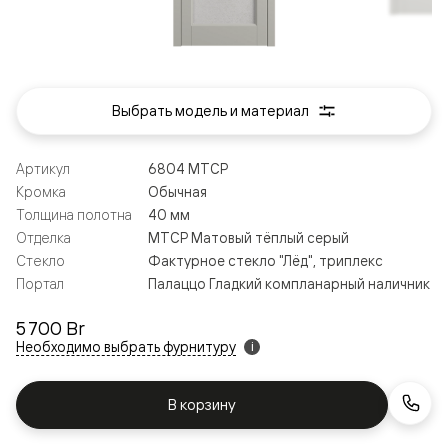
Выбрать модель и материал
Артикул
6804 МТСР
Кромка
Обычная
Толщина полотна
40 мм
Отделка
МТСР Матовый тёплый серый
Стекло
Фактурное стекло "Лёд", триплекс
Портал
Палаццо Гладкий компланарный наличник
5 700 Br
Необходимо выбрать фурнитуру
i
В корзину