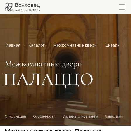
Главная
Каталог
Межкомнатные двери
Дизайн
М
Межкомнатные двери
ПАЛАЦЦО
О коллекции
Особенности
Системы открывания
Завершите обр