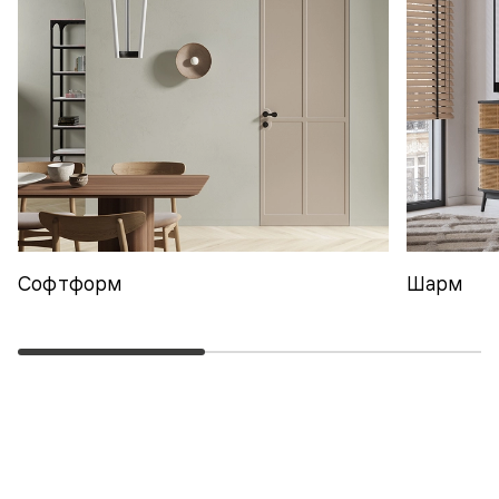
Софтформ
Шарм