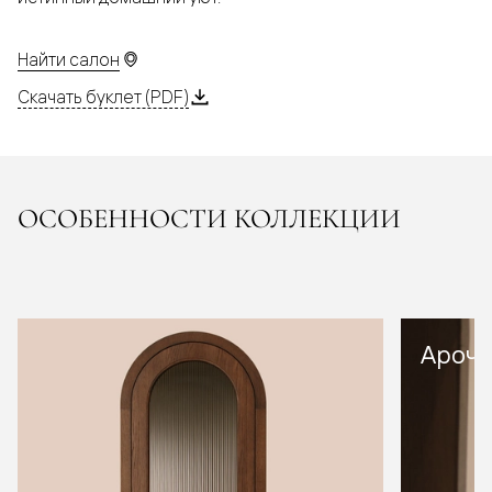
Найти салон
Скачать буклет (PDF)
ОСОБЕННОСТИ КОЛЛЕКЦИИ
Арочн