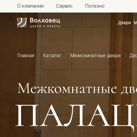
О компании
Сервис
Полезно
Двери
М
Межкомн
двери
Доступн
и практи
Фридом
Главная
Каталог
Межкомнатные двери
Ди
Центро
Галант
Нео
Планум
Секрето
Межкомнатные дв
-
скрытые
двери
ПАЛАЦ
Фрезеро
двери
в
эмали
Прайм
Маскот
Эссе