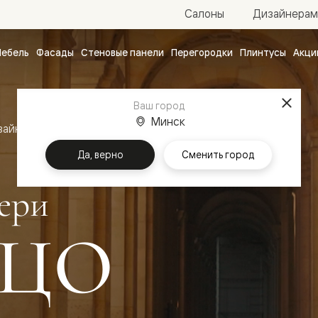
Салоны
Дизайнерам
ебель
Фасады
Стеновые панели
Перегородки
Плинтусы
Акци
атные
ые
Ваш город
чные
Минск
зайн
Межкомнатные двери Палаццо
Да, верно
Сменить город
ери
ЦО
ванные