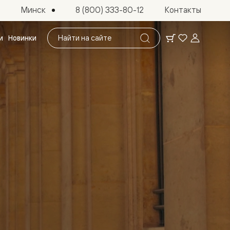
Минск
8 (800) 333-80-12
Контакты
Поиск
и
Новинки
по
сайту