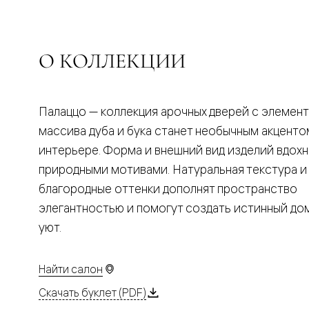
Планум
Цветные
Колор
Алюмини
Формато
О КОЛЛЕКЦИИ
Секрето
Алюмини
Мозаик
Поворот
Палаццо — коллекция арочных дверей с элемен
двери
Скрытые
массива дуба и бука станет необычным акценто
двери
интерьере. Форма и внешний вид изделий вдох
Дизайнер
шпон
природными мотивами. Натуральная текстура и
Со
благородные оттенки дополнят пространство
стеклом
Высокие
элегантностью и помогут создать истинный д
двери
уют.
В
гардеро
В
гостиную
Найти салон
Двери
в
Скачать буклет (PDF)
тренде