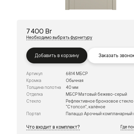
Перегор
Мозаик
Неокласс
Прайм
Фрэйм
7 400 Br
Альба
Дюна
Необходимо выбрать фурнитуру
Рокка
Антик
Нео
Добавить в корзину
Заказать звоно
Париж
Центро
Шарм
Артикул
6814 МБСР
Нео
Классик
Кромка
Обычная
Галант
Толщина полотна
40 мм
Эго
Отделка
МБСР Матовый бежево-серый
Классика
Стекло
Рефлективное бронзовое стекло
Маскот
"Стопсол", калёное
Эссе
Тоскана
Портал
Палаццо Арочный компланарный 
Плано
Тоскана
Что входит в комплект?
Где п
Грильято