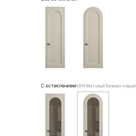
—
е
ный
м —
С остеклением
6814 Матовый бежево-серый 
я
одки