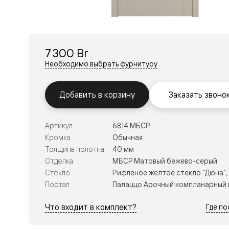
Перегор
Мозаик
Неокласс
Прайм
Фрэйм
7 300 Br
Альба
Дюна
Необходимо выбрать фурнитуру
Рокка
Антик
Нео
Добавить в корзину
Заказать звоно
Париж
Центро
Шарм
Артикул
6814 МБСР
Нео
Классик
Кромка
Обычная
Галант
Толщина полотна
40 мм
Эго
Отделка
МБСР Матовый бежево-серый
Классика
Стекло
Рифлёное желтое стекло "Дюна",
Маскот
Эссе
Портал
Палаццо Арочный компланарный 
Тоскана
Плано
Что входит в комплект?
Где п
Тоскана
Грильято