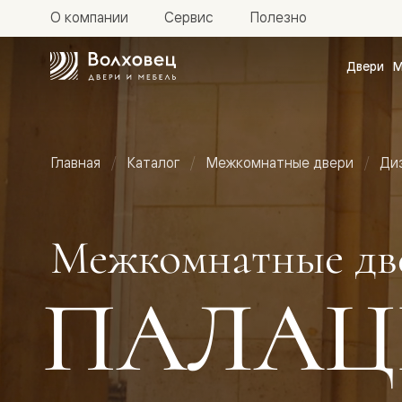
О компании
Сервис
Полезно
Двери
М
Межкомн
двери
Доступн
и практи
Фридом
Главная
Каталог
Межкомнатные двери
Ди
Центро
Галант
Нео
Планум
Секрето
Межкомнатные дв
-
скрытые
двери
ПАЛАЦ
Фрезеро
двери
в
эмали
Прайм
Маскот
Эссе