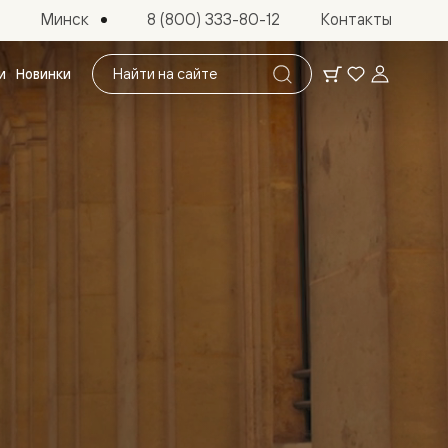
Минск
8 (800) 333-80-12
Контакты
Поиск
и
Новинки
по
сайту