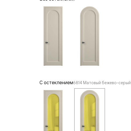
—
е
ный
м —
С остеклением
6814 Матовый бежево-серый 
я
одки