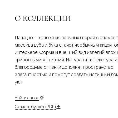
Планум
Цветные
Колор
Алюмини
О КОЛЛЕКЦИИ
Формато
Секрето
Алюмини
Мозаик
Палаццо — коллекция арочных дверей с элемен
Поворот
двери
массива дуба и бука станет необычным акценто
Скрытые
интерьере. Форма и внешний вид изделий вдох
двери
Дизайнер
природными мотивами. Натуральная текстура и
шпон
благородные оттенки дополнят пространство
Со
стеклом
элегантностью и помогут создать истинный д
Высокие
уют.
двери
В
гардеро
В
Найти салон
гостиную
Двери
Скачать буклет (PDF)
в
тренде