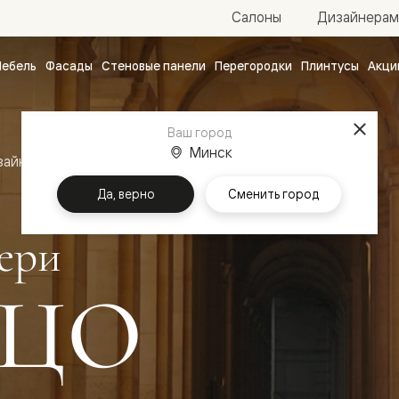
Салоны
Дизайнерам
ебель
Фасады
Стеновые панели
Перегородки
Плинтусы
Акци
атные
ые
Ваш город
чные
Минск
зайн
Межкомнатные двери Палаццо
Да, верно
Сменить город
ери
ЦО
ванные