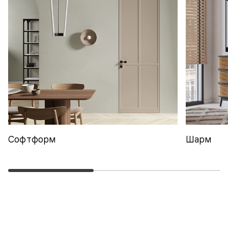
Софтформ
Шарм