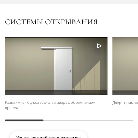
СИСТЕМЫ ОТКРЫВАНИЯ
Раздвижная одностворчатая дверь с обрамлением
Дверь прямог
проёма
Узнать подробнее о системах