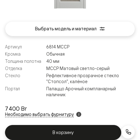
Выбрать модель и материал
Артикул
6814 МССР
Кромка
Обычная
Толщина полотна
40 мм
Отделка
МССР Матовый светло-серый
Стекло
Рефлективное прозрачное стекло
"Стопсол", калёное
Портал
Палаццо Арочный компланарный
наличник
7 400 Br
Необходимо выбрать фурнитуру
i
В корзину