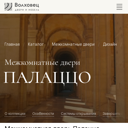
Главная
Каталог
Межкомнатные двери
Дизайн
М
Межкомнатные двери
ПАЛАЦЦО
О коллекции
Особенности
Системы открывания
Завершите обр