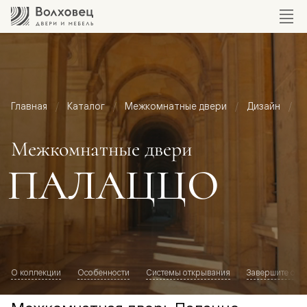
Главная
Каталог
Межкомнатные двери
Дизайн
М
Межкомнатные двери
ПАЛАЦЦО
О коллекции
Особенности
Системы открывания
Завершите обр