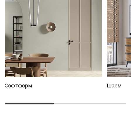
Софтформ
Шарм