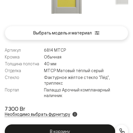
Выбрать модель и материал
Артикул
6814 МТСР
Кромка
Обычная
Толщина полотна
40 мм
Отделка
МТСР Матовый тёплый серый
Стекло
Фактурное жёлтое стекло "Лёд",
триплекс
Портал
Палаццо Арочный компланарный
наличник
7 300 Br
Необходимо выбрать фурнитуру
i
В корзину