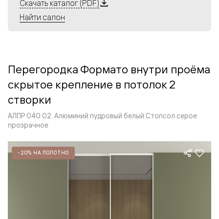
Алюминиевые перегородки имеют единый профиль
Скачать каталог (PDF)
с алюминиевыми дверьми и легко сочетаются в одном
Найти салон
пространстве, не перегружая его. Также их можно
комбинировать в интерьере с полотнами из нашего
стандартного ассортимента. Помимо этого, система
алюминиевых перегородок и дверей координируется
Перегородка Формато внутри проёма
со стеновыми панелями Волховец.
скрытое крепление в потолок 2
створки
АЛПР 040.02. Алюминий пудровый белый Стопсол серое
прозрачное
-20% НА ПОЛОТНО