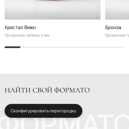
Кристал Вижн
Бронза
Прозрачное, калёное, 6 мм
Прозрачное, т
НАЙТИ СВОЙ ФОРМАТО
ФОРМАТ
Сконфигурировать перегородку