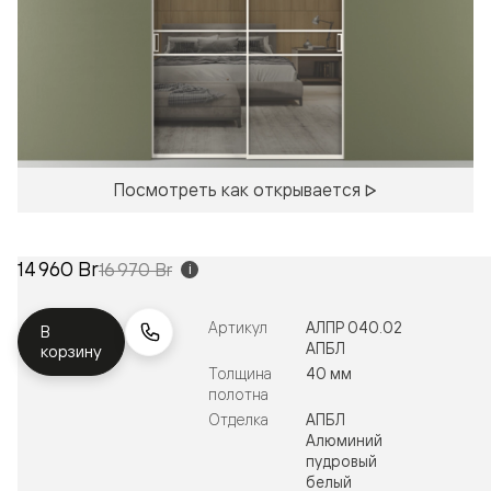
Посмотреть как открывается
14 960 Br
16 970 Br
i
Артикул
АЛПР 040.02
В
АПБЛ
корзину
Толщина
40 мм
полотна
Отделка
АПБЛ
Алюминий
пудровый
белый