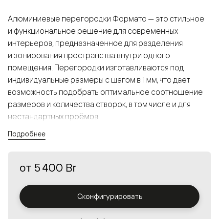
Алюминиевые перегородки Формато — это стильное
и функциональное решение для современных
интерьеров, предназначенное для разделения
и зонирования пространства внутри одного
помещения. Перегородки изготавливаются под
индивидуальные размеры с шагом в 1 мм, что даёт
возможность подобрать оптимальное соотношение
размеров и количества створок, в том числе и для
нестандартных проёмов.
Подробнее
Конструкция, выполненная из алюминия, получается
прочной, но в то же время лёгкой и лаконичной,
от
5 400 Br
а большой выбор вставок из стекла с различными
эффектами позволяет создавать разнообразные
решения в интерьере и варьировать освещённость.
Сконфигурировать