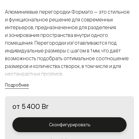
Алюминиевые перегородки Формато — это стильное
и функциональное решение для современных
интерьеров, предназначенное для разделения
и зонирования пространства внутри одного
помещения. Перегородки изготавливаются под
индивидуальные размеры с шагом в 1 мм, что даёт
возможность подобрать оптимальное соотношение
размеров и количества створок, в том числе и для
нестандартных проёмов.
Подробнее
Конструкция, выполненная из алюминия, получается
прочной, но в то же время лёгкой и лаконичной,
от
5 400 Br
а большой выбор вставок из стекла с различными
эффектами позволяет создавать разнообразные
решения в интерьере и варьировать освещённость.
Сконфигурировать