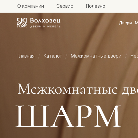
О компании
Сервис
Полезно
Двери
М
Межкомн
двери
Доступн
и практи
Фридом
Главная
Каталог
Межкомнатные двери
Не
Центро
Галант
Нео
Планум
Секрето
Межкомнатные дв
-
скрытые
двери
ШАРМ
Фрезеро
двери
в
эмали
Прайм
Маскот
Эссе