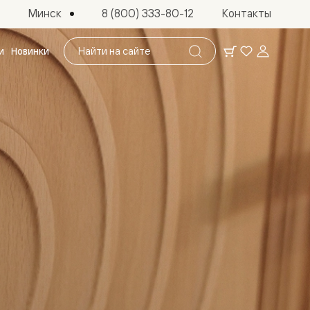
Минск
8 (800) 333-80-12
Контакты
Поиск
и
Новинки
по
сайту