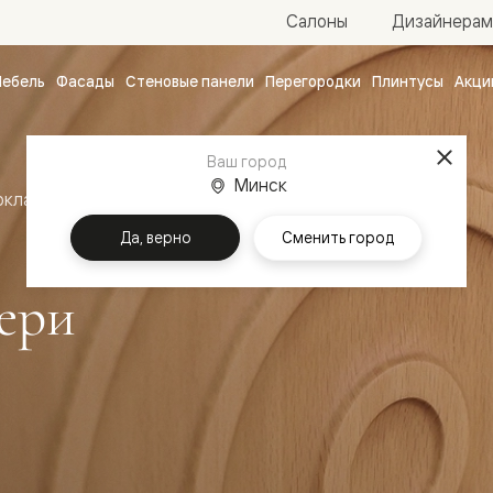
Салоны
Дизайнерам
ебель
Фасады
Стеновые панели
Перегородки
Плинтусы
Акци
атные
ые
Ваш город
чные
Минск
оклассика
Межкомнатные двери Шарм
Да, верно
Сменить город
ери
ванные