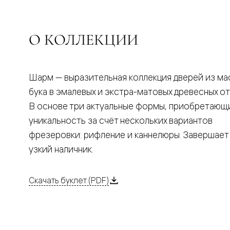
Планум
Цветные
Колор
Алюмини
О КОЛЛЕКЦИИ
Формато
Секрето
Алюмини
Мозаик
Поворот
Шарм — выразительная коллекция дверей из ма
двери
бука в эмалевых и экстра-матовых древесных от
Скрытые
двери
В основе три актуальные формы, приобретающ
Дизайнер
уникальность за счёт нескольких вариантов
шпон
Со
фрезеровки: рифление и каннелюры. Завершает
стеклом
узкий наличник.
Высокие
двери
В
гардеро
Скачать буклет (PDF)
В
гостиную
Двери
в
тренде