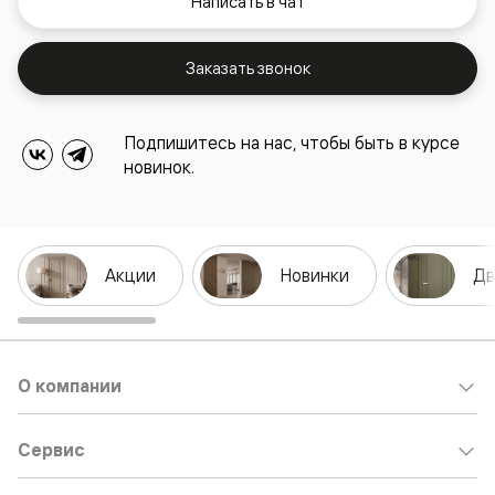
Написать в чат
Заказать звонок
Подпишитесь на нас, чтобы быть в курсе
новинок.
Акции
Новинки
Дв
О компании
Сервис