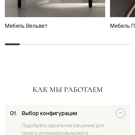
Мебель Вельвет
Мебель 
КАК МЫ РАБОТАЕМ
Выбор конфигурации
Подобрать идеальное решение для
своего интерьера вы можете