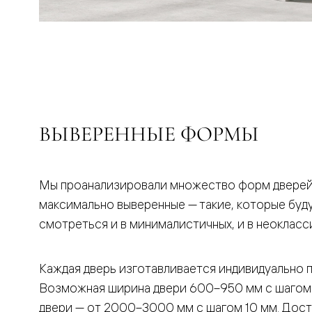
бука
Шпоновы
отделки
Имитация
шпона
Из
алюмини
и
стекла
Покрыты
ВЫВЕРЕННЫЕ ФОРМЫ
эмалью
Однотон
ПЭТ
Мультиш
Раздвиж
Мы проанализировали множество форм дверей,
двери
максимально выверенные — такие, которые буд
Вдоль
стены
смотреться и в минималистичных, и в неокласс
В
пенал
Со
Каждая дверь изготавливается индивидуально 
скрытой
направл
Возможная ширина двери 600–950 мм с шагом
Арочные
двери — от 2000–3000 мм с шагом 10 мм. Дос
двери