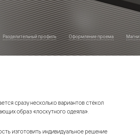
Разделительный профиль
Оформление проема
Магни
евая
ается сразу несколько вариантов стёкол
ающих образ «лоскутного одеяла».
ские
вание
сть изготовить индивидуальное решение