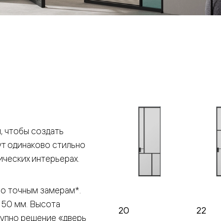
е
я
е
ные
пон
ные
 чтобы создать
ут одинаково стильно
ических интерьерах.
по точным замерам*.
яющей
 50 мм. Высота
20
22
тупно решение «дверь