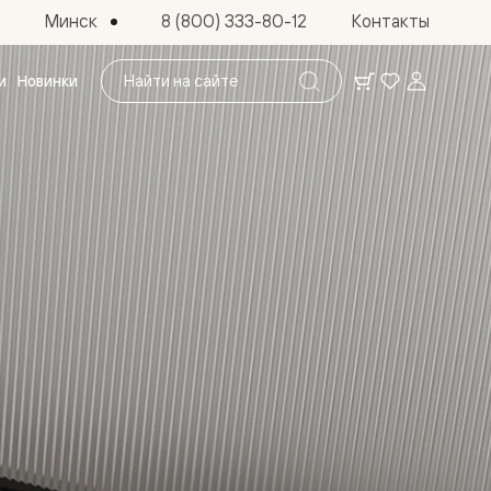
Минск
8 (800) 333-80-12
Контакты
Поиск
и
Новинки
по
сайту