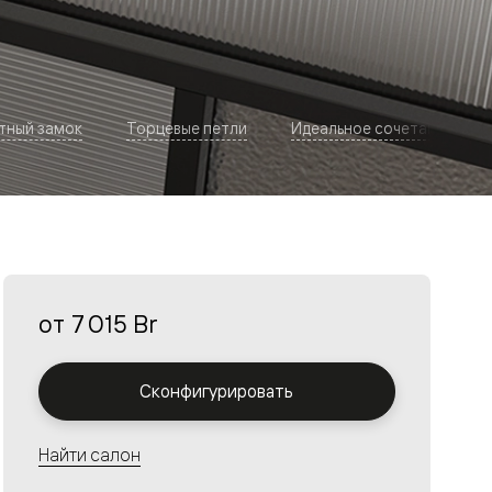
тный замок
Торцевые петли
Идеальное сочетание
от
7 015 Br
Сконфигурировать
Найти салон