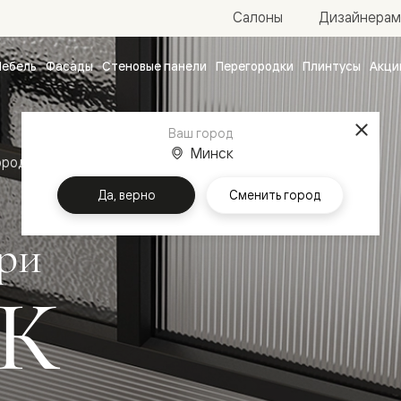
Салоны
Дизайнерам
ебель
Фасады
Стеновые панели
Перегородки
Плинтусы
Акци
атные
ые
Ваш город
чные
Минск
ородки
Алюминиевые двери Мозаик
Да, верно
Сменить город
ри
К
ванные