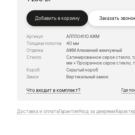
Тоскана
Литера
Тоскана
Ромбо
Добавить в корзину
Заказать звоно
Тоскана
Элегантэ
Лигнум
Артикул
АЛПЛ041.10 АЖМ
Совреме
Толщина полотна
40 мм
стиль
Фридом
Отделка
АЖМ Алюминий жемчужный
Рифт
Стекло
Сатинированное серое стекло, т
Вельвет
мм + Прозрачное серое стекло, 
Планум
Короб
Скрытый короб
Планум
Про
Замок
Вертикальный замок
Линия
Дизайн
Что входит в комплект?
Где п
Палаццо
Селект
Софтфор
Зеркальн
Доставка и оплата
Гарантия
Уход за дверями
Характе
Планум
Про
Скрытые
двери