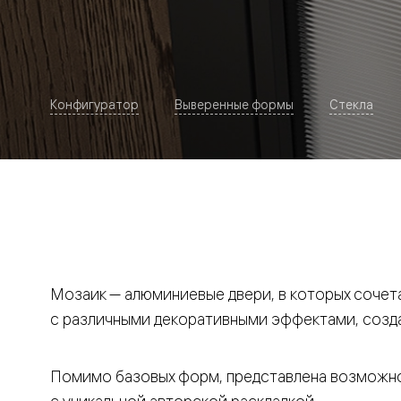
Рокка
Фрэйм
Альба
Дюна
Париж
Нео
Конфигуратор
Выверенные формы
Стекла
Классик
Линия
Гладкие
и
скрытые
Планум
Про —
алюмини
кромка
Планум
Секрето
-
Мозаик — алюминиевые двери, в которых сочет
скрытые
с различными декоративными эффектами, созд
двери
Дизайнер
Селект —
фрезеро
Помимо базовых форм, представлена возможно
по
шпону