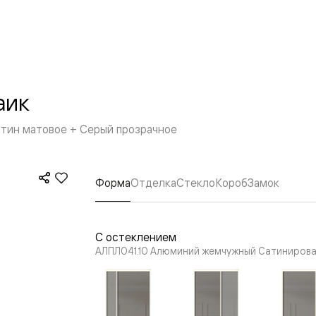
—
е
ный
м —
аик
тин матовое + Серый прозрачное
Форма
Отделка
Стекло
Короб
Замок
я
С остеклением
АЛПЛ041.10 Алюминий жемчужный Сатинирован
одки