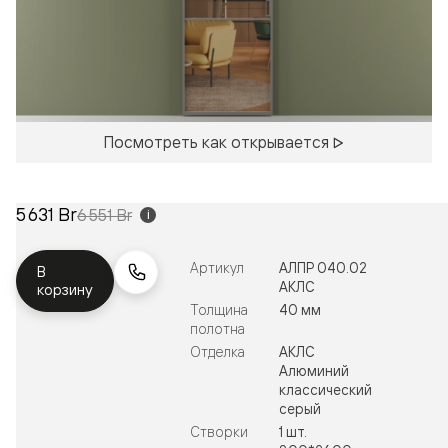
Посмотреть как открывается
5 631 Br
6 551 Br
i
Артикул
АЛПР 040.02
В
АКЛС
корзину
Толщина
40 мм
полотна
Отделка
АКЛС
Алюминий
классический
серый
Створки
1 шт.