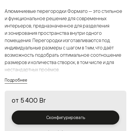
Алюминиевые перегородки Формато — это стильное
и функциональное решение для современных
интерьеров, предназначенное для разделения
и зонирования пространства внутри одного
помещения. Перегородки изготавливаются под
индивидуальные размеры с шагом в 1 мм, что даёт
возможность подобрать оптимальное соотношение
размеров и количества створок, в том числе и для
нестандартных проёмов.
Подробнее
Конструкция, выполненная из алюминия, получается
прочной, но в то же время лёгкой и лаконичной,
от
5 400 Br
а большой выбор вставок из стекла с различными
эффектами позволяет создавать разнообразные
решения в интерьере и варьировать освещённость.
Сконфигурировать