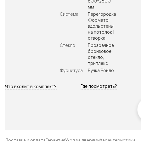
800*2600
мм
Система
Перегородка
Формато
вдоль стены
на потолок 1
створка
Стекло
Прозрачное
бронзовое
стекло,
триплекс
Фурнитура
Ручка Рондо
Где посмотреть?
Что входит в комплект?
Доставка и оплата
Гарантия
Уход за дверями
Характеристики