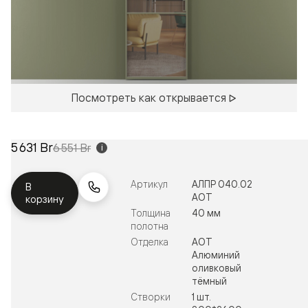
Посмотреть как открывается
5 631 Br
6 551 Br
i
Артикул
АЛПР 040.02
В
АОТ
корзину
Толщина
40 мм
полотна
Отделка
АОТ
Алюминий
оливковый
тёмный
Створки
1 шт.