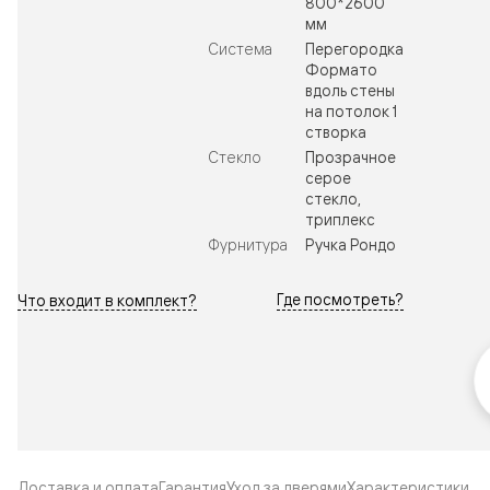
800*2600
мм
Система
Перегородка
Формато
вдоль стены
на потолок 1
створка
Стекло
Прозрачное
серое
стекло,
триплекс
Фурнитура
Ручка Рондо
Где посмотреть?
Что входит в комплект?
Доставка и оплата
Гарантия
Уход за дверями
Характеристики