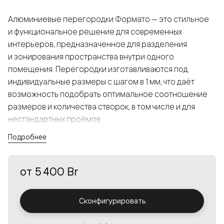
Алюминиевые перегородки Формато — это стильное
и функциональное решение для современных
интерьеров, предназначенное для разделения
и зонирования пространства внутри одного
помещения. Перегородки изготавливаются под
индивидуальные размеры с шагом в 1 мм, что даёт
возможность подобрать оптимальное соотношение
размеров и количества створок, в том числе и для
нестандартных проёмов.
Подробнее
Конструкция, выполненная из алюминия, получается
прочной, но в то же время лёгкой и лаконичной,
от
5 400 Br
а большой выбор вставок из стекла с различными
эффектами позволяет создавать разнообразные
решения в интерьере и варьировать освещённость.
Сконфигурировать