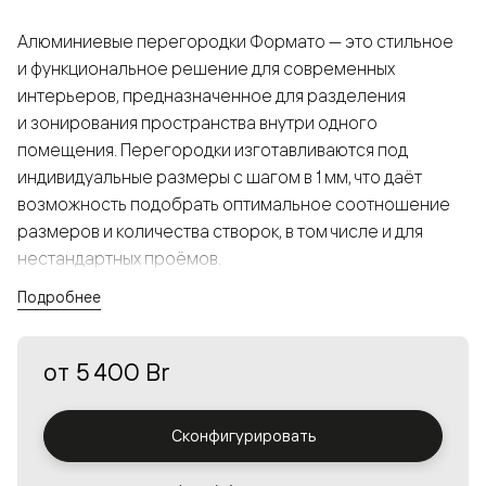
Алюминиевые перегородки Формато — это стильное
и функциональное решение для современных
интерьеров, предназначенное для разделения
и зонирования пространства внутри одного
помещения. Перегородки изготавливаются под
индивидуальные размеры с шагом в 1 мм, что даёт
возможность подобрать оптимальное соотношение
размеров и количества створок, в том числе и для
нестандартных проёмов.
Подробнее
Конструкция, выполненная из алюминия, получается
прочной, но в то же время лёгкой и лаконичной,
от
5 400 Br
а большой выбор вставок из стекла с различными
эффектами позволяет создавать разнообразные
решения в интерьере и варьировать освещённость.
Сконфигурировать