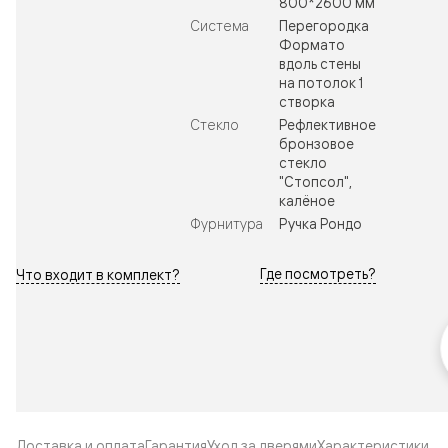
800*2600 мм
Система
Перегородка
Формато
вдоль стены
на потолок 1
створка
Стекло
Рефлективное
бронзовое
стекло
"Стопсол",
калёное
Фурнитура
Ручка Рондо
Где посмотреть?
Что входит в комплект?
Доставка и оплата
Гарантия
Уход за дверями
Характеристики