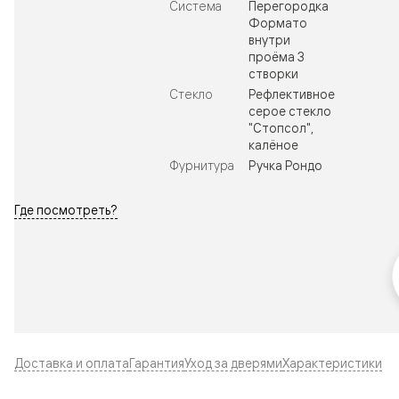
Система
Перегородка
Формато
внутри
проёма 3
створки
Стекло
Рефлективное
серое стекло
"Стопсол",
калёное
Фурнитура
Ручка Рондо
Где посмотреть?
Доставка и оплата
Гарантия
Уход за дверями
Характеристики