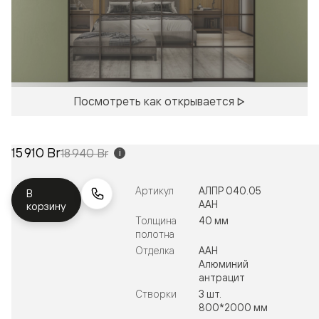
Посмотреть как открывается
15 910 Br
18 940 Br
i
Артикул
АЛПР 040.05
В
ААН
корзину
Толщина
40 мм
полотна
Отделка
ААН
Алюминий
антрацит
Створки
3 шт.
800*2000 мм