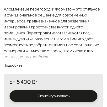
Алюминиевые перегородки Формато — это стильное
и функциональное решение для современных
интерьеров, предназначенное для разделения
и зонирования пространства внутри одного
помещения. Перегородки изготавливаются под
индивидуальные размеры с шагом в 1 мм, что даёт
возможность подобрать оптимальное соотношение
размеров и количества створок, в том числе и для
нестандартных проёмов.
Подробнее
Конструкция, выполненная из алюминия, получается
прочной, но в то же время лёгкой и лаконичной,
от
5 400 Br
а большой выбор вставок из стекла с различными
эффектами позволяет создавать разнообразные
решения в интерьере и варьировать освещённость.
Сконфигурировать