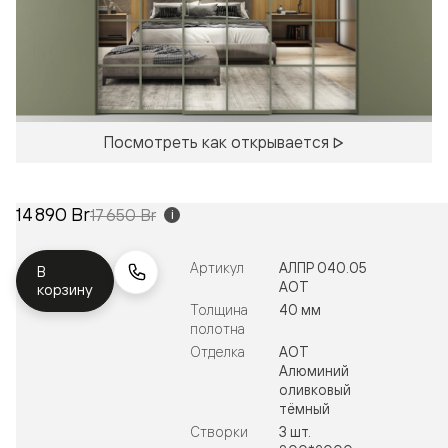
Посмотреть как открывается
14 890 Br
17 650 Br
i
Артикул
АЛПР 040.05
В
АОТ
корзину
Толщина
40 мм
полотна
Отделка
АОТ
Алюминий
оливковый
тёмный
Створки
3 шт.