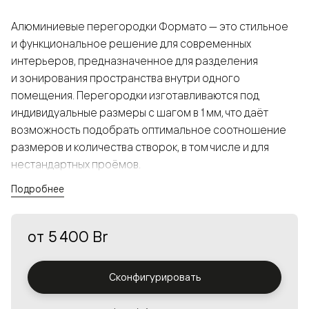
Алюминиевые перегородки Формато — это стильное
и функциональное решение для современных
интерьеров, предназначенное для разделения
и зонирования пространства внутри одного
помещения. Перегородки изготавливаются под
индивидуальные размеры с шагом в 1 мм, что даёт
возможность подобрать оптимальное соотношение
размеров и количества створок, в том числе и для
нестандартных проёмов.
Подробнее
Конструкция, выполненная из алюминия, получается
прочной, но в то же время лёгкой и лаконичной,
от
5 400 Br
а большой выбор вставок из стекла с различными
эффектами позволяет создавать разнообразные
решения в интерьере и варьировать освещённость.
Сконфигурировать