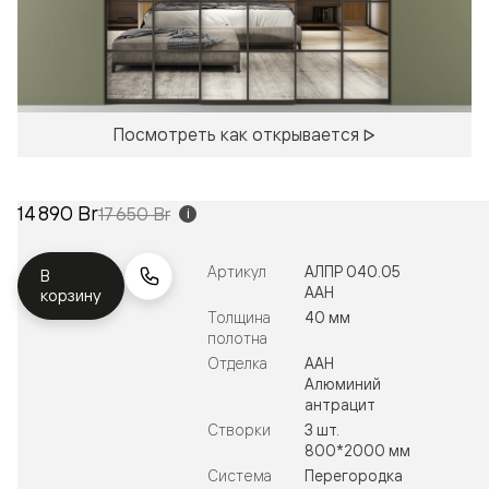
Посмотреть как открывается
14 890 Br
17 650 Br
i
Артикул
АЛПР 040.05
В
ААН
корзину
Толщина
40 мм
полотна
Отделка
ААН
Алюминий
антрацит
Створки
3 шт.
800*2000 мм
Система
Перегородка