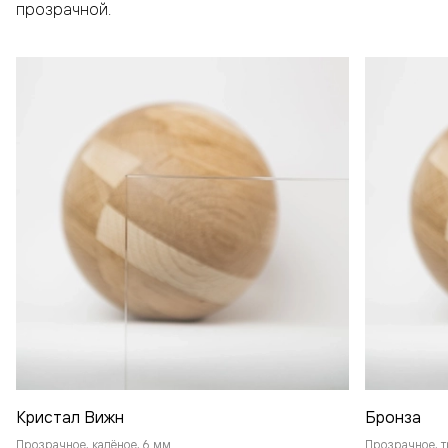
прозрачной.
Кристал Вижн
Бронза
Прозрачное, калёное, 6 мм
Прозрачное, т