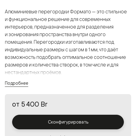
Алюминиевые перегородки Формато — это стильное
и функциональное решение для современных
интерьеров, предназначенное для разделения
и зонирования пространства внутри одного
помещения. Перегородки изготавливаются под
индивидуальные размеры с шагом в 1 мм, что даёт
возможность подобрать оптимальное соотношение
размеров и количества створок, в том числе и для
нестандартных проёмов.
Подробнее
Конструкция, выполненная из алюминия, получается
прочной, но в то же время лёгкой и лаконичной,
от
5 400 Br
а большой выбор вставок из стекла с различными
эффектами позволяет создавать разнообразные
решения в интерьере и варьировать освещённость.
Сконфигурировать