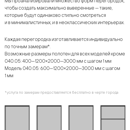
Мы проанализировали множество форм перегородок,
чтобы создать максимально выверенные — такие,
которые будут одинаково стильно смотреться
и в минималистичных, и в неоклассических интерьерах.
Каждая перегородка изготавливается индивидуально
по точным замерам*.
Возможные размеры полотен для всех моделей кроме
040.05: 400—1200×2000—3000 мм с шагом 1 мм
Модель 040.05: 600—1200×2000—3000 мм с шагом
1 мм
*услуга по замерам предоставляется бесплатно в черте города