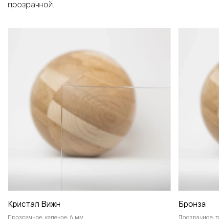
прозрачной.
Кристал Вижн
Бронза
Прозрачное, калёное, 6 мм
Прозрачное, т