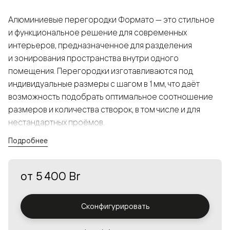
Алюминиевые перегородки Формато — это стильное
и функциональное решение для современных
интерьеров, предназначенное для разделения
и зонирования пространства внутри одного
помещения. Перегородки изготавливаются под
индивидуальные размеры с шагом в 1 мм, что даёт
возможность подобрать оптимальное соотношение
размеров и количества створок, в том числе и для
нестандартных проёмов.
Подробнее
Конструкция, выполненная из алюминия, получается
прочной, но в то же время лёгкой и лаконичной,
от
5 400 Br
а большой выбор вставок из стекла с различными
эффектами позволяет создавать разнообразные
решения в интерьере и варьировать освещённость.
Сконфигурировать