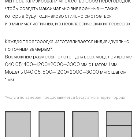
Мы проанализировали множество форм перегородок,
чтобы создать максимально выверенные — такие,
которые будут одинаково стильно смотреться
и в минималистичных, и в неоклассических интерьерах.
Каждая перегородка изготавливается индивидуально
по точным замерам*.
Возможные размеры полотен для всех моделей кроме
040.05: 400—1200×2000—3000 мм с шагом 1 мм
Модель 040.05: 600—1200×2000—3000 мм с шагом
1 мм
*услуга по замерам предоставляется бесплатно в черте города