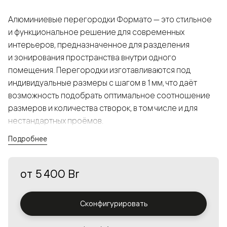
Алюминиевые перегородки Формато — это стильное
и функциональное решение для современных
интерьеров, предназначенное для разделения
и зонирования пространства внутри одного
помещения. Перегородки изготавливаются под
индивидуальные размеры с шагом в 1 мм, что даёт
возможность подобрать оптимальное соотношение
размеров и количества створок, в том числе и для
нестандартных проёмов.
Подробнее
Конструкция, выполненная из алюминия, получается
прочной, но в то же время лёгкой и лаконичной,
от
5 400 Br
а большой выбор вставок из стекла с различными
эффектами позволяет создавать разнообразные
решения в интерьере и варьировать освещённость.
Сконфигурировать