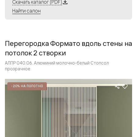
Алюминиевые перегородки имеют единый профиль
Скачать каталог (PDF)
с алюминиевыми дверьми и легко сочетаются в одном
Найти салон
пространстве, не перегружая его. Также их можно
комбинировать в интерьере с полотнами из нашего
стандартного ассортимента. Помимо этого, система
алюминиевых перегородок и дверей координируется
Перегородка Формато вдоль стены на
со стеновыми панелями Волховец.
потолок 2 створки
АЛПР 040.06. Алюминий молочно-белый Стопсол
прозрачное
-20% НА ПОЛОТНО