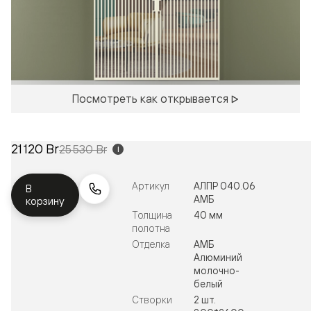
Посмотреть как открывается
21 120 Br
25 530 Br
i
Артикул
АЛПР 040.06
В
АМБ
корзину
Толщина
40 мм
полотна
Отделка
АМБ
Алюминий
молочно-
белый
Створки
2 шт.