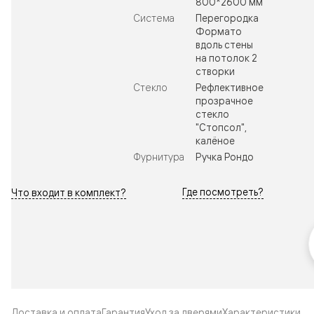
800*2600 мм
Система
Перегородка
Формато
вдоль стены
на потолок 2
створки
Стекло
Рефлективное
прозрачное
стекло
"Стопсол",
калёное
Фурнитура
Ручка Рондо
Где посмотреть?
Что входит в комплект?
Доставка и оплата
Гарантия
Уход за дверями
Характеристики