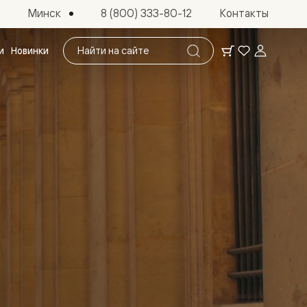
Минск
8 (800) 333-80-12
Контакты
Поиск
и
Новинки
по
сайту