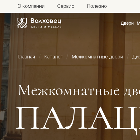
О компании
Сервис
Полезно
Двери
М
Межкомн
двери
Доступн
и практи
Фридом
Главная
Каталог
Межкомнатные двери
Ди
Центро
Галант
Нео
Планум
Секрето
Межкомнатные дв
-
скрытые
двери
ПАЛАЦ
Фрезеро
двери
в
эмали
Прайм
Маскот
Эссе