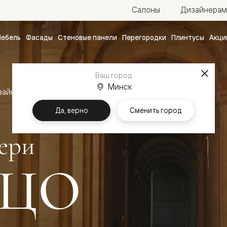
Салоны
Дизайнерам
ебель
Фасады
Стеновые панели
Перегородки
Плинтусы
Акци
атные
ые
Ваш город
чные
Минск
зайн
Межкомнатные двери Палаццо
Да, верно
Сменить город
ери
ЦО
ванные