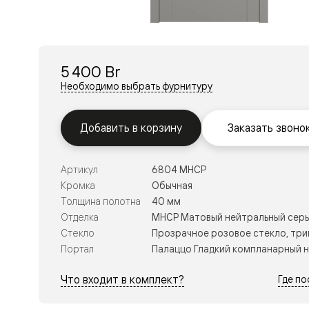
Перегор
Мозаик
Неокласс
Прайм
Фрэйм
5 400 Br
Альба
Дюна
Необходимо выбрать фурнитуру
Рокка
Антик
Нео
Добавить в корзину
Заказать звоно
Париж
Центро
Шарм
Артикул
6804 МНСР
Нео
Классик
Кромка
Обычная
Галант
Толщина полотна
40 мм
Эго
Отделка
МНСР Матовый нейтральный сер
Классика
Стекло
Прозрачное розовое стекло, три
Маскот
Эссе
Портал
Палаццо Гладкий компланарный 
Тоскана
Плано
Что входит в комплект?
Где п
Тоскана
Грильято