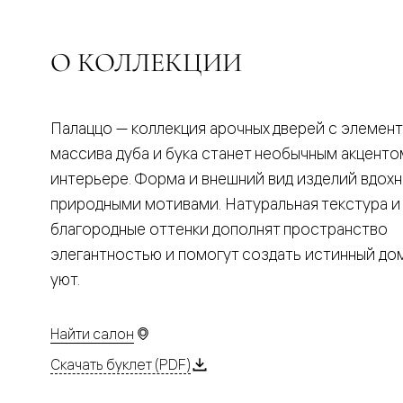
Планум
Цветные
Колор
Алюмини
О КОЛЛЕКЦИИ
Формато
Секрето
Алюмини
Мозаик
Палаццо — коллекция арочных дверей с элемен
Поворот
двери
массива дуба и бука станет необычным акценто
Скрытые
интерьере. Форма и внешний вид изделий вдох
двери
Дизайнер
природными мотивами. Натуральная текстура и
шпон
благородные оттенки дополнят пространство
Со
стеклом
элегантностью и помогут создать истинный д
Высокие
уют.
двери
В
гардеро
В
Найти салон
гостиную
Двери
Скачать буклет (PDF)
в
тренде