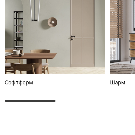
Софтформ
Шарм