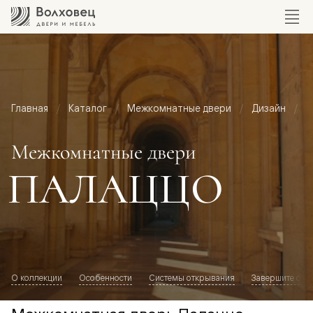
Главная
Каталог
Межкомнатные двери
Дизайн
М
Межкомнатные двери
ПАЛАЦЦО
О коллекции
Особенности
Системы открывания
Завершите обр