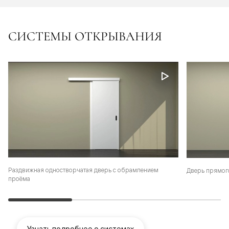
СИСТЕМЫ ОТКРЫВАНИЯ
Раздвижная одностворчатая дверь с обрамлением
Дверь прямог
проёма
Узнать подробнее о системах