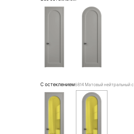
—
е
ный
м —
С остеклением
6814 Матовый нейтральный с
я
одки