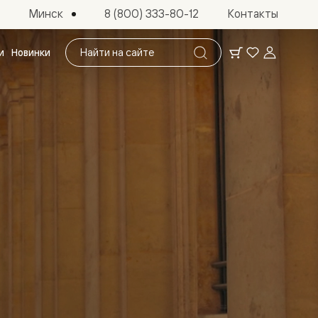
Минск
8 (800) 333-80-12
Контакты
Поиск
и
Новинки
по
сайту