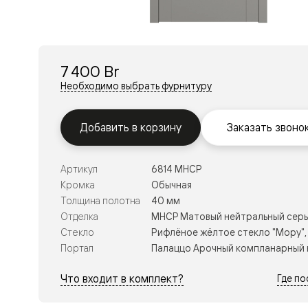
Перегор
Мозаик
Неокласс
Прайм
Фрэйм
7 400 Br
Альба
Дюна
Необходимо выбрать фурнитуру
Рокка
Антик
Нео
Добавить в корзину
Заказать звоно
Париж
Центро
Шарм
Артикул
6814 МНСР
Нео
Классик
Кромка
Обычная
Галант
Толщина полотна
40 мм
Эго
Отделка
МНСР Матовый нейтральный сер
Классика
Стекло
Рифлёное жёлтое стекло "Мору",
Маскот
Эссе
Портал
Палаццо Арочный компланарный 
Тоскана
Плано
Что входит в комплект?
Где п
Тоскана
Грильято