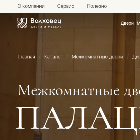
О компании
Сервис
Полезно
Двери
М
Межкомн
двери
Доступн
и практи
Фридом
Главная
Каталог
Межкомнатные двери
Ди
Центро
Галант
Нео
Планум
Секрето
Межкомнатные дв
-
скрытые
двери
ПАЛАЦ
Фрезеро
двери
в
эмали
Прайм
Маскот
Эссе