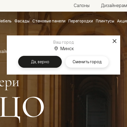
Салоны
Дизайнерам
ебель
Фасады
Стеновые панели
Перегородки
Плинтусы
Акци
атные
ые
Ваш город
чные
Минск
зайн
Межкомнатные двери Палаццо
Да, верно
Сменить город
ери
ЦО
ванные