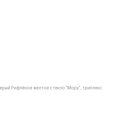
ерый Рифлёное жёлтое стекло "Мору", триплекс