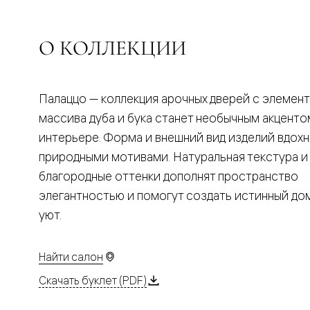
Планум
Цветные
Колор
Алюмини
О КОЛЛЕКЦИИ
Формато
Секрето
Алюмини
Мозаик
Палаццо — коллекция арочных дверей с элемен
Поворот
двери
массива дуба и бука станет необычным акценто
Скрытые
интерьере. Форма и внешний вид изделий вдох
двери
Дизайнер
природными мотивами. Натуральная текстура и
шпон
благородные оттенки дополнят пространство
Со
стеклом
элегантностью и помогут создать истинный д
Высокие
уют.
двери
В
гардеро
В
Найти салон
гостиную
Двери
Скачать буклет (PDF)
в
тренде