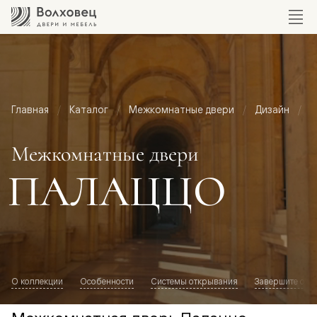
Главная
Каталог
Межкомнатные двери
Дизайн
М
Межкомнатные двери
ПАЛАЦЦО
О коллекции
Особенности
Системы открывания
Завершите обр