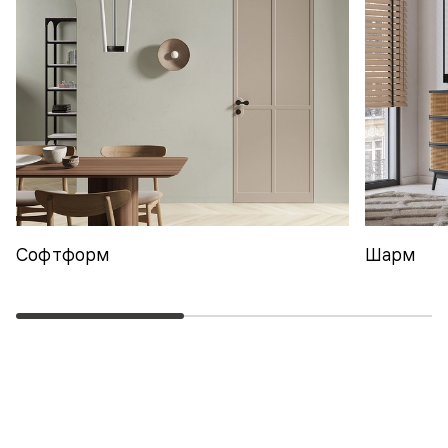
Софтформ
Шарм