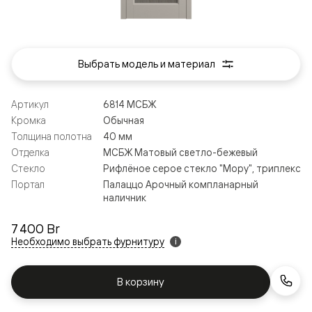
Выбрать модель и материал
Артикул
6814 МСБЖ
Кромка
Обычная
Толщина полотна
40 мм
Отделка
МСБЖ Матовый светло-бежевый
Стекло
Рифлёное серое стекло "Мору", триплекс
Портал
Палаццо Арочный компланарный
наличник
7 400 Br
Необходимо выбрать фурнитуру
i
В корзину