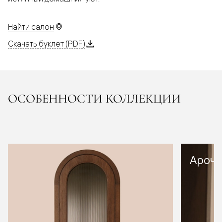
Найти салон
Скачать буклет (PDF)
ОСОБЕННОСТИ КОЛЛЕКЦИИ
Арочн