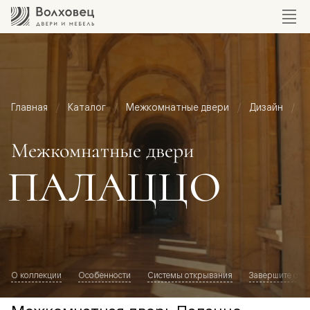
Главная
Каталог
Межкомнатные двери
Дизайн
М
Межкомнатные двери
ПАЛАЦЦО
О коллекции
Особенности
Системы открывания
Завершите обр