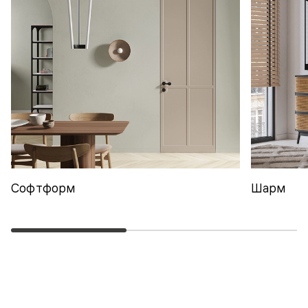
Софтформ
Шарм