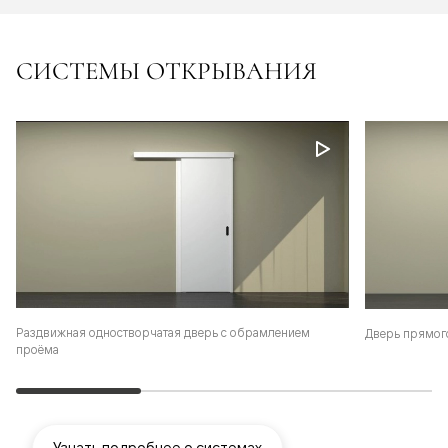
СИСТЕМЫ ОТКРЫВАНИЯ
Раздвижная одностворчатая дверь с обрамлением
Дверь прямог
проёма
Узнать подробнее о системах