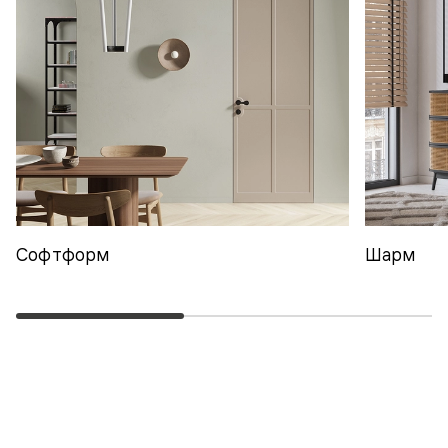
Софтформ
Шарм