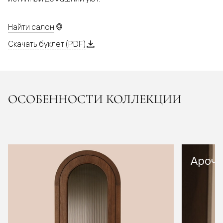
Найти салон
Скачать буклет (PDF)
ОСОБЕННОСТИ КОЛЛЕКЦИИ
Арочн