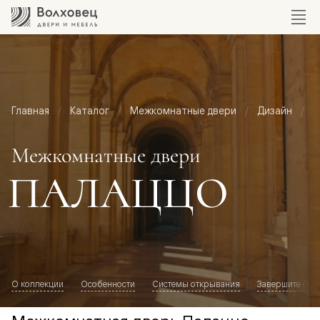
Главная
Каталог
Межкомнатные двери
Дизайн
М
Межкомнатные двери
ПАЛАЦЦО
О коллекции
Особенности
Системы открывания
Завершите обр