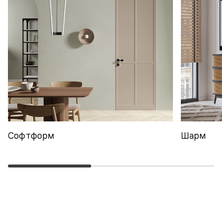
Софтформ
Шарм