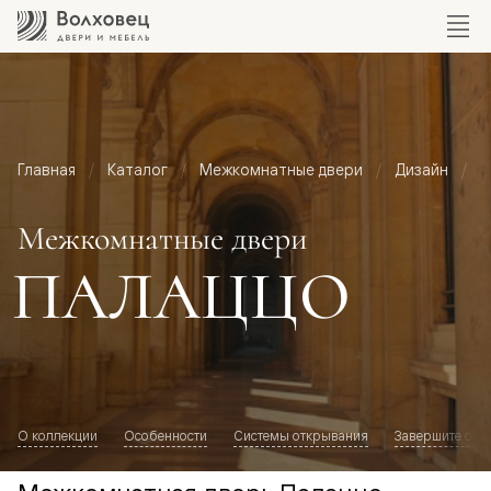
Главная
Каталог
Межкомнатные двери
Дизайн
М
Межкомнатные двери
ПАЛАЦЦО
О коллекции
Особенности
Системы открывания
Завершите обр