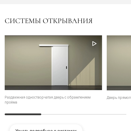
СИСТЕМЫ ОТКРЫВАНИЯ
Раздвижная одностворчатая дверь с обрамлением
Дверь прямог
проёма
Узнать подробнее о системах