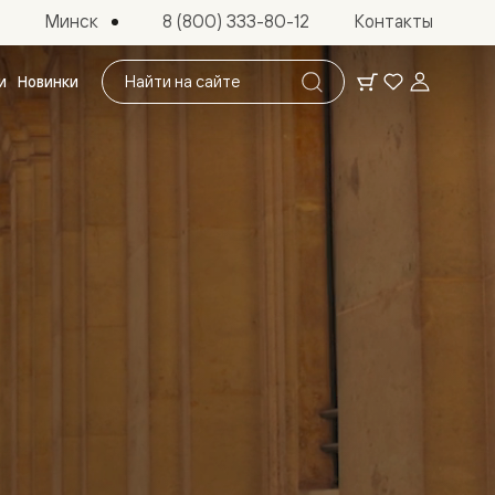
Минск
8 (800) 333-80-12
Контакты
Поиск
и
Новинки
по
сайту