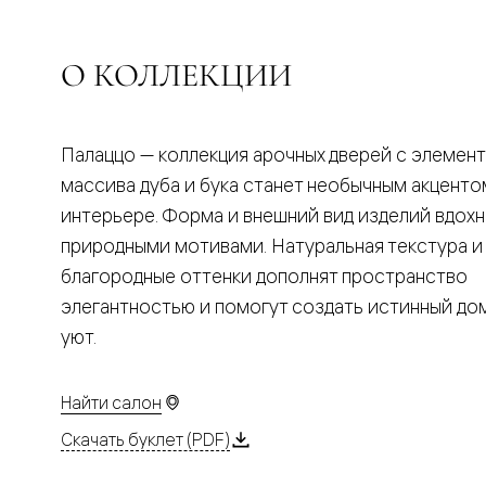
Планум
Цветные
Колор
Алюмини
О КОЛЛЕКЦИИ
Формато
Секрето
Алюмини
Мозаик
Палаццо — коллекция арочных дверей с элемен
Поворот
двери
массива дуба и бука станет необычным акценто
Скрытые
интерьере. Форма и внешний вид изделий вдох
двери
Дизайнер
природными мотивами. Натуральная текстура и
шпон
благородные оттенки дополнят пространство
Со
стеклом
элегантностью и помогут создать истинный д
Высокие
уют.
двери
В
гардеро
В
Найти салон
гостиную
Двери
Скачать буклет (PDF)
в
тренде