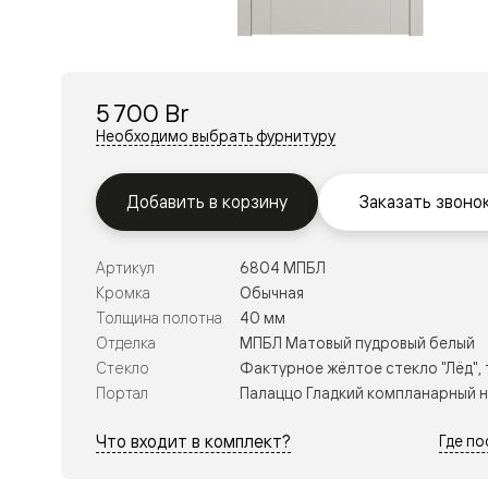
Перегор
Мозаик
Неокласс
Прайм
Фрэйм
5 700 Br
Альба
Дюна
Необходимо выбрать фурнитуру
Рокка
Антик
Нео
Добавить в корзину
Заказать звоно
Париж
Центро
Шарм
Артикул
6804 МПБЛ
Нео
Классик
Кромка
Обычная
Галант
Толщина полотна
40 мм
Эго
Отделка
МПБЛ Матовый пудровый белый
Классика
Стекло
Фактурное жёлтое стекло "Лёд",
Маскот
Эссе
Портал
Палаццо Гладкий компланарный 
Тоскана
Плано
Что входит в комплект?
Где п
Тоскана
Грильято