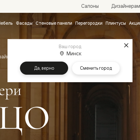
Салоны
Дизайнерам
ебель
Фасады
Стеновые панели
Перегородки
Плинтусы
Акци
атные
ые
Ваш город
чные
Минск
зайн
Межкомнатные двери Палаццо
Да, верно
Сменить город
ери
ЦО
ванные