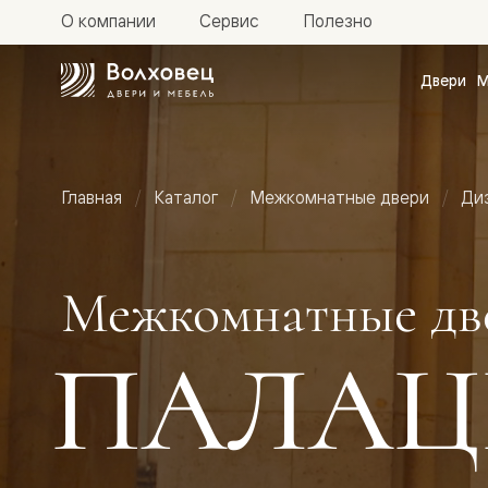
О компании
Сервис
Полезно
Двери
М
Межкомн
двери
Доступн
и практи
Фридом
Главная
Каталог
Межкомнатные двери
Ди
Центро
Галант
Нео
Планум
Секрето
Межкомнатные дв
-
скрытые
двери
ПАЛАЦ
Фрезеро
двери
в
эмали
Прайм
Маскот
Эссе