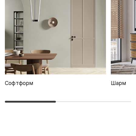
Софтформ
Шарм