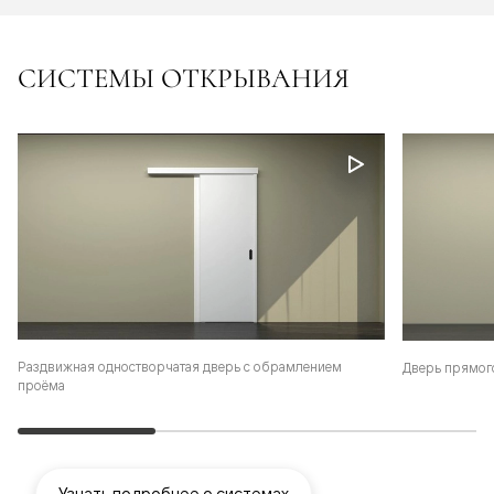
СИСТЕМЫ ОТКРЫВАНИЯ
Раздвижная одностворчатая дверь с обрамлением
Дверь прямог
проёма
Узнать подробнее о системах