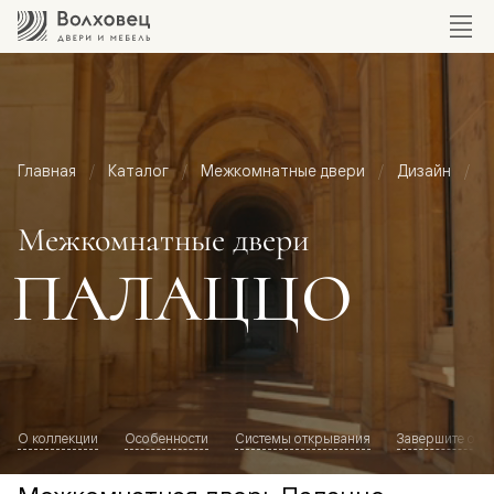
Главная
Каталог
Межкомнатные двери
Дизайн
М
Межкомнатные двери
ПАЛАЦЦО
О коллекции
Особенности
Системы открывания
Завершите обр