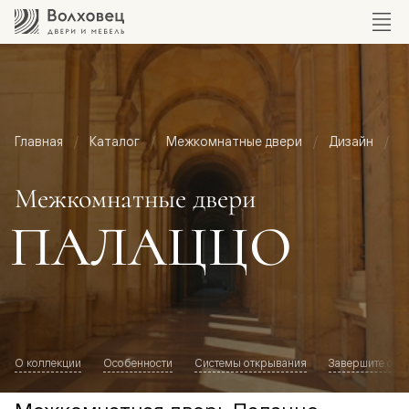
Главная
Каталог
Межкомнатные двери
Дизайн
М
Межкомнатные двери
ПАЛАЦЦО
О коллекции
Особенности
Системы открывания
Завершите обр