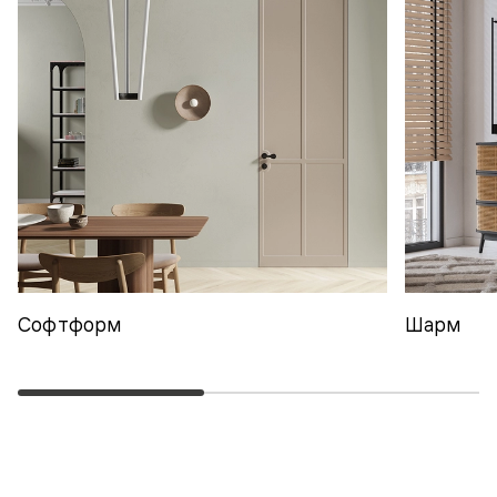
Софтформ
Шарм