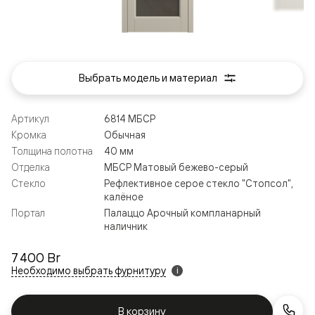
Выбрать модель и материал
Артикул
6814 МБСР
Кромка
Обычная
Толщина полотна
40 мм
Отделка
МБСР Матовый бежево-серый
Стекло
Рефлективное серое стекло "Стопсол",
калёное
Портал
Палаццо Арочный компланарный
наличник
7 400 Br
Необходимо выбрать фурнитуру
i
В корзину