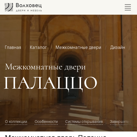
Главная
Каталог
Межкомнатные двери
Дизайн
М
Межкомнатные двери
ПАЛАЦЦО
О коллекции
Особенности
Системы открывания
Завершите обр