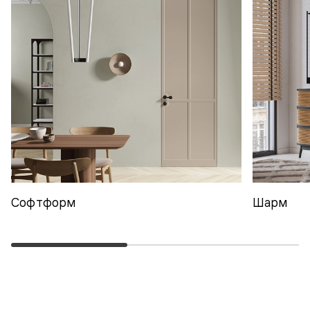
Софтформ
Шарм