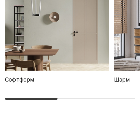
Софтформ
Шарм