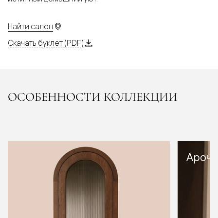
Найти салон
Скачать буклет (PDF)
ОСОБЕННОСТИ КОЛЛЕКЦИИ
Арочн