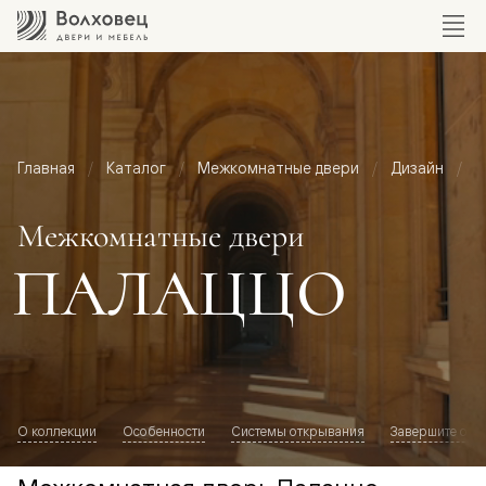
Главная
Каталог
Межкомнатные двери
Дизайн
М
Межкомнатные двери
ПАЛАЦЦО
О коллекции
Особенности
Системы открывания
Завершите обр