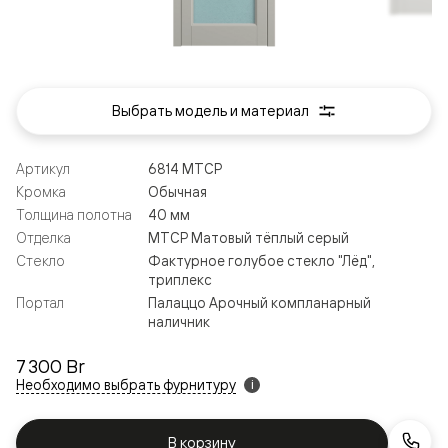
Выбрать модель и материал
Артикул
6814 МТСР
Кромка
Обычная
Толщина полотна
40 мм
Отделка
МТСР Матовый тёплый серый
Стекло
Фактурное голубое стекло "Лёд",
триплекс
Портал
Палаццо Арочный компланарный
наличник
7 300 Br
Необходимо выбрать фурнитуру
i
В корзину