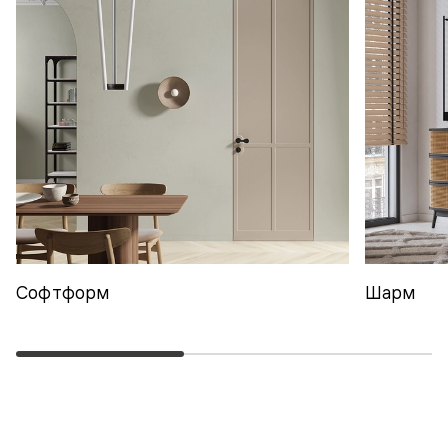
Софтформ
Шарм