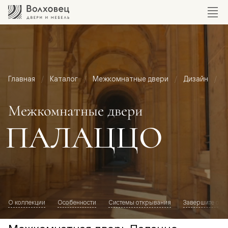
Главная
Каталог
Межкомнатные двери
Дизайн
М
Межкомнатные двери
ПАЛАЦЦО
О коллекции
Особенности
Системы открывания
Завершите обр