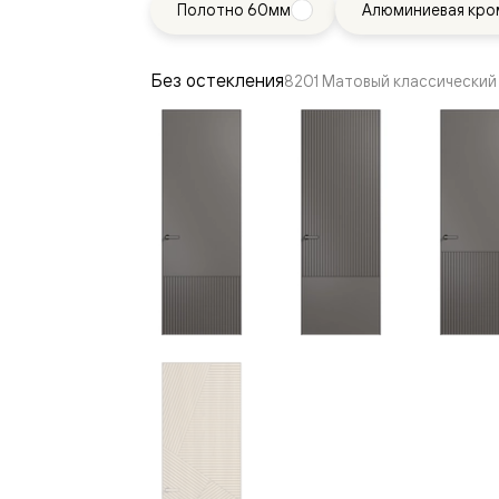
Полотно 60мм
Алюминиевая кро
—
е
ный
Без остекления
8201 Матовый классический
м —
я
одки