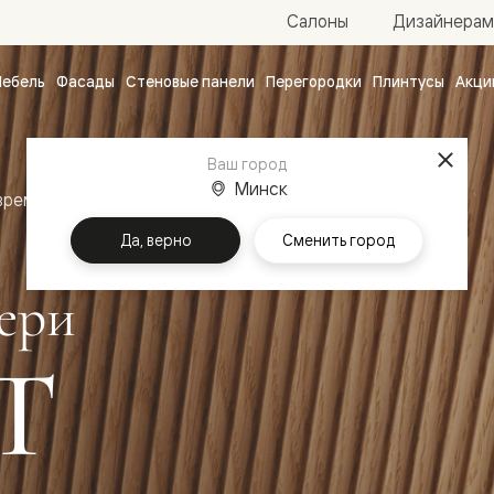
Салоны
Дизайнерам
ебель
Фасады
Стеновые панели
Перегородки
Плинтусы
Акци
атные
ые
Ваш город
чные
Минск
временный стиль
Межкомнатные двери Вельвет
Да, верно
Сменить город
ери
Т
ванные