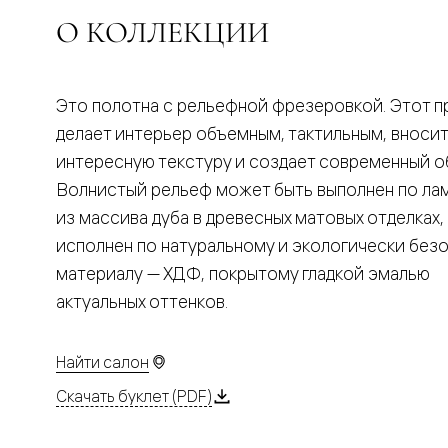
Планум
Цветные
О КОЛЛЕКЦИИ
Колор
Алюмини
Формато
Секрето
Это полотна с рельефной фрезеровкой. Этот 
Алюмини
Мозаик
делает интерьер объемным, тактильным, вносит
Поворот
интересную текстуру и создает современный о
двери
Скрытые
Волнистый рельеф может быть выполнен по ла
двери
из массива дуба в древесных матовых отделках,
Дизайнер
шпон
исполнен по натуральному и экологически без
Со
материалу — ХДФ, покрытому гладкой эмалью
стеклом
Высокие
актуальных оттенков.
двери
В
гардеро
Найти салон
В
гостиную
Скачать буклет (PDF)
Двери
в
тренде