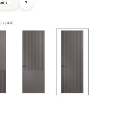
мка
 серый