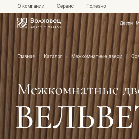
О компании
Сервис
Полезно
Двери
М
Межкомн
двери
Доступн
и практи
Фридом
Главная
Каталог
Межкомнатные двери
Со
Центро
Галант
Нео
Планум
Секрето
Межкомнатные дв
-
скрытые
двери
ВЕЛЬВЕ
Фрезеро
двери
в
эмали
Прайм
Маскот
Эссе