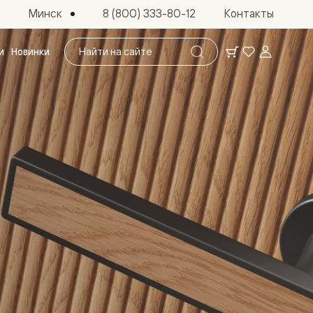
Минск
8 (800) 333-80-12
Контакты
Поиск
и
Новинки
по
сайту